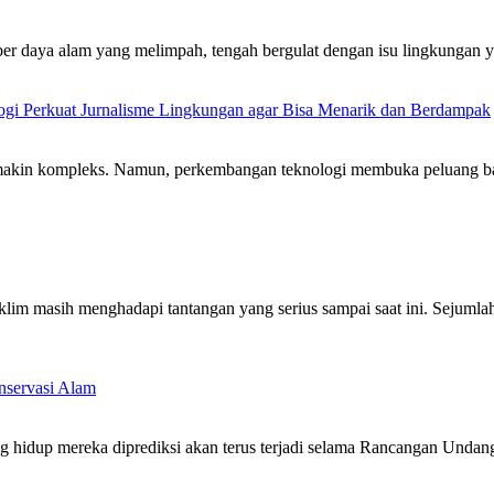
umber daya alam yang melimpah, tengah bergulat dengan isu lingkung
logi Perkuat Jurnalisme Lingkungan agar Bisa Menarik dan Berdampak
emakin kompleks. Namun, perkembangan teknologi membuka peluang b
 menghadapi tantangan yang serius sampai saat ini. Sejumlah tant
nservasi Alam
g hidup mereka diprediksi akan terus terjadi selama Rancangan Unda