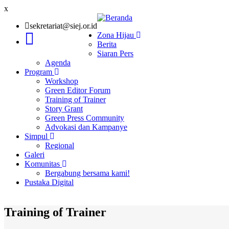
x
sekretariat@siej.or.id
Zona Hijau
Berita
Main
Siaran Pers
navigation
Agenda
Program
Workshop
Green Editor Forum
Training of Trainer
Story Grant
Green Press Community
Advokasi dan Kampanye
Simpul
Regional
Galeri
Komunitas
Bergabung bersama kami!
Pustaka Digital
Training of Trainer