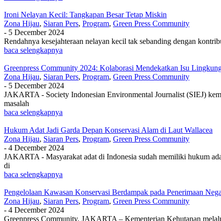
Ironi Nelayan Kecil: Tangkapan Besar Tetap Miskin
Zona Hijau
,
Siaran Pers
,
Program
,
Green Press Community
-
5 December 2024
Rendahnya kesejahteraan nelayan kecil tak sebanding dengan kontrib
baca selengkapnya
Greenpress Community 2024: Kolaborasi Mendekatkan Isu Lingkun
Zona Hijau
,
Siaran Pers
,
Program
,
Green Press Community
-
5 December 2024
JAKARTA - Society Indonesian Environmental Journalist (SIEJ) kem
masalah
baca selengkapnya
Hukum Adat Jadi Garda Depan Konservasi Alam di Laut Wallacea
Zona Hijau
,
Siaran Pers
,
Program
,
Green Press Community
-
4 December 2024
JAKARTA - Masyarakat adat di Indonesia sudah memiliki hukum adat
di
baca selengkapnya
Pengelolaan Kawasan Konservasi Berdampak pada Penerimaan Nega
Zona Hijau
,
Siaran Pers
,
Program
,
Green Press Community
-
4 December 2024
Greenpress Community, JAKARTA – Kementerian Kehutanan melalui 