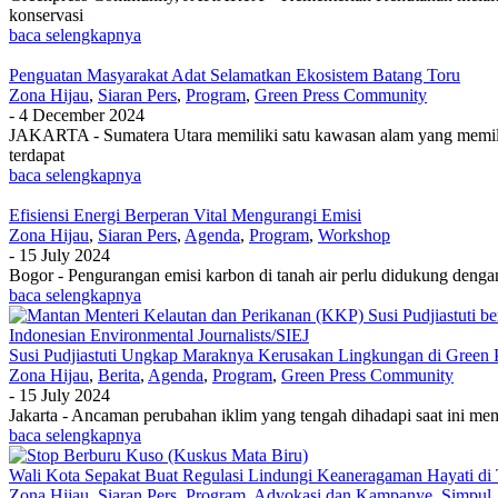
konservasi
baca selengkapnya
Penguatan Masyarakat Adat Selamatkan Ekosistem Batang Toru
Zona Hijau
,
Siaran Pers
,
Program
,
Green Press Community
-
4 December 2024
JAKARTA - Sumatera Utara memiliki satu kawasan alam yang memilik
terdapat
baca selengkapnya
Efisiensi Energi Berperan Vital Mengurangi Emisi
Zona Hijau
,
Siaran Pers
,
Agenda
,
Program
,
Workshop
-
15 July 2024
Bogor - Pengurangan emisi karbon di tanah air perlu didukung denga
baca selengkapnya
Susi Pudjiastuti Ungkap Maraknya Kerusakan Lingkungan di Green
Zona Hijau
,
Berita
,
Agenda
,
Program
,
Green Press Community
-
15 July 2024
Jakarta - Ancaman perubahan iklim yang tengah dihadapi saat ini m
baca selengkapnya
Wali Kota Sepakat Buat Regulasi Lindungi Keaneragaman Hayati di 
Zona Hijau
,
Siaran Pers
,
Program
,
Advokasi dan Kampanye
,
Simpul