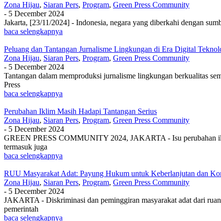
Zona Hijau
,
Siaran Pers
,
Program
,
Green Press Community
-
5 December 2024
Jakarta, [23/11/2024] - Indonesia, negara yang diberkahi dengan s
baca selengkapnya
Peluang dan Tantangan Jurnalisme Lingkungan di Era Digital Tekno
Zona Hijau
,
Siaran Pers
,
Program
,
Green Press Community
-
5 December 2024
Tantangan dalam memproduksi jurnalisme lingkungan berkualitas s
Press
baca selengkapnya
Perubahan Iklim Masih Hadapi Tantangan Serius
Zona Hijau
,
Siaran Pers
,
Program
,
Green Press Community
-
5 December 2024
GREEN PRESS COMMUNITY 2024, JAKARTA - Isu perubahan iklim masih
termasuk juga
baca selengkapnya
RUU Masyarakat Adat: Payung Hukum untuk Keberlanjutan dan Ko
Zona Hijau
,
Siaran Pers
,
Program
,
Green Press Community
-
5 December 2024
JAKARTA - Diskriminasi dan peminggiran masyarakat adat dari ruan
pemerintah
baca selengkapnya