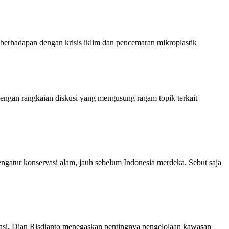
 berhadapan dengan krisis iklim dan pencemaran mikroplastik
ngan rangkaian diskusi yang mengusung ragam topik terkait
atur konservasi alam, jauh sebelum Indonesia merdeka. Sebut saja
i, Dian Risdianto menegaskan pentingnya pengelolaan kawasan