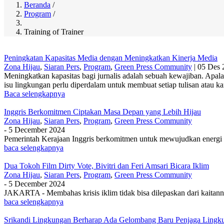
Beranda
/
Program
/
Breadcrumb
Training of Trainer
Peningkatan Kapasitas Media dengan Meningkatkan Kinerja Media
Zona Hijau
,
Siaran Pers
,
Program
,
Green Press Community
|
05 Des 
Meningkatkan kapasitas bagi jurnalis adalah sebuah kewajiban. Apala
isu lingkungan perlu diperdalam untuk membuat setiap tulisan atau kar
Baca selengkapnya
Inggris Berkomitmen Ciptakan Masa Depan yang Lebih Hijau
Zona Hijau
,
Siaran Pers
,
Program
,
Green Press Community
-
5 December 2024
Pemerintah Kerajaan Inggris berkomitmen untuk mewujudkan energi be
baca selengkapnya
Dua Tokoh Film Dirty Vote, Bivitri dan Feri Amsari Bicara Iklim
Zona Hijau
,
Siaran Pers
,
Program
,
Green Press Community
-
5 December 2024
JAKARTA - Membahas krisis iklim tidak bisa dilepaskan dari kaitanny
baca selengkapnya
Srikandi Lingkungan Berharap Ada Gelombang Baru Penjaga Lingk