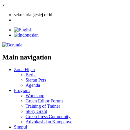
x
sekretariat@siej.or.id
Main navigation
Zona Hijau
Berita
Siaran Pers
Agenda
Program
Workshop
Green Editor Forum
Training of Trainer
Story Grant
Green Press Community
Advokasi dan Kampanye
Simpul