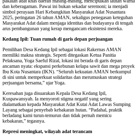
pakaian adat khas daerah masing-masing, menciptakan lautan warna
dan keberagaman. Pawai ini bukan sekadar seremoni; ia menjadi
simbol perayaan Hari Kebangkitan Masyarakat Adat Nusantara
2025, peringatan 26 tahun AMAN, sekaligus penegasan keteguhan
Masyarakat Adat dalam menjaga identitas dan budayanya di tengah
arus pembangunan yang kerap mengancam eksistensi mereka.
Kedang Ipil: Tuan rumah di garis depan perjuangan
Pemilihan Desa Kedang Ipil sebagai lokasi Rakernas AMAN
memiliki makna strategis. Seperti ditegaskan Ketua Panitia
Pelaksana, Yoga Saeful Rizal, lokasi ini berada di garis depan
ancaman nyata: ekspansi perkebunan kelapa sawit dan mega proyek
Ibu Kota Nusantara (IKN). “Seluruh kekuatan AMAN berkumpul
di sini untuk memperkuat solidaritas dan merumuskan strategi
perjuangan bersama,” ujar Yoga.
Keresahan juga disuarakan Kepala Desa Kedang Ipil,
Kuspawansyah. Ia menyoroti stigma negatif yang sering
dialamatkan kepada Masyarakat Adat Kutai Adat Lawas Sumping
Layang sebagai penyebab kebakaran hutan. “Padahal, praktik
berladang kami turun-temurun dan tidak pernah memicu
kebakaran,” tegasnya.
Represi meningkat, wilayah adat terancam