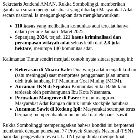
Sekretaris Jenderal AMAN, Rukka Sombolinggi, memberikan
gambaran suram mengenai situasi yang dihadapi Masyarakat Adat
secara nasional. Ia mengungkapkan data mengkhawatirkan:
110 kasus
yang melibatkan komunitas adat tercatat hanya
dalam periode Januari–Maret 2025.
Sepanjang
2024
, terjadi
121 kasus kriminalisasi dan
perampasan wilayah adat
seluas lebih dari
2,8 juta
hektare
, menimpa 140 komunitas adat.
Kalimantan Timur sendiri menjadi contoh nyata situasi genting ini:
Kekerasan di Muara Kate:
Dua warga adat menjadi korban
(satu meninggal) saat memprotes penggunaan jalan umum
oleh truk tambang PT Mantimin Coal Mining (MCM).
Ancaman IKN di Sepaku:
Komunitas Suku Balik kian
terdesak oleh pembangunan Ibu Kota Nusantara.
Perusakan Mangrove di Paser:
Hutan mangrove
Masyarakat Adat Rangan diuruk untuk stockpile batubara.
Ancaman Sawit di Kedang Ipil:
Masyarakat setempat terus
berjuang mempertahankan hutan adat dari ekspansi sawit.
Rukka Sombolinggi memperingatkan bahwa kondisi ini berpotensi
memburuk dengan penetapan 77 Proyek Strategis Nasional (PSN)
baru dan pengesahan revisi UU TNI yang dinilai memperkuat