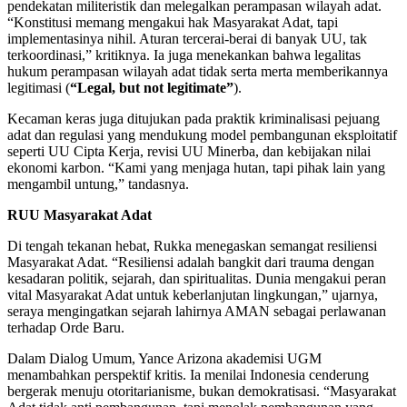
pendekatan militeristik dan melegalkan perampasan wilayah adat.
“Konstitusi memang mengakui hak Masyarakat Adat, tapi
implementasinya nihil. Aturan tercerai-berai di banyak UU, tak
terkoordinasi,” kritiknya. Ia juga menekankan bahwa legalitas
hukum perampasan wilayah adat tidak serta merta memberikannya
legitimasi (
“Legal, but not legitimate”
).
Kecaman keras juga ditujukan pada praktik kriminalisasi pejuang
adat dan regulasi yang mendukung model pembangunan eksploitatif
seperti UU Cipta Kerja, revisi UU Minerba, dan kebijakan nilai
ekonomi karbon. “Kami yang menjaga hutan, tapi pihak lain yang
mengambil untung,” tandasnya.
RUU Masyarakat Adat
Di tengah tekanan hebat, Rukka menegaskan semangat resiliensi
Masyarakat Adat. “Resiliensi adalah bangkit dari trauma dengan
kesadaran politik, sejarah, dan spiritualitas. Dunia mengakui peran
vital Masyarakat Adat untuk keberlanjutan lingkungan,” ujarnya,
seraya mengingatkan sejarah lahirnya AMAN sebagai perlawanan
terhadap Orde Baru.
Dalam Dialog Umum, Yance Arizona akademisi UGM
menambahkan perspektif kritis. Ia menilai Indonesia cenderung
bergerak menuju otoritarianisme, bukan demokratisasi. “Masyarakat