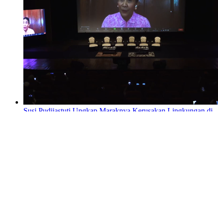
Susi Pudjiastuti Ungkap Maraknya Kerusakan Lingkungan di
Green Press Community