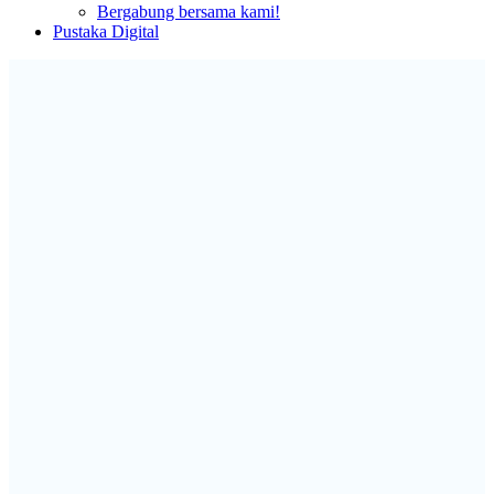
Bergabung bersama kami!
Pustaka Digital
Masyarakat Jurnalis Lingkungan
Indonesia