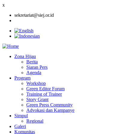
x
sekretariat@siej.or.id
Zona Hijau
Berita
Main
Siaran Pers
navigation
Agenda
Program
Workshop
Green Editor Forum
Training of Trainer
Story Grant
Green Press Community
Advokasi dan Kampanye
Simpul
Regional
Galeri
Komunitas