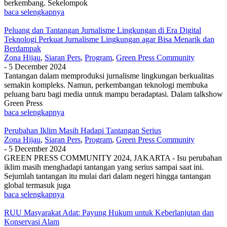
berkembang. Sekelompok
baca selengkapnya
Peluang dan Tantangan Jurnalisme Lingkungan di Era Digital
Teknologi Perkuat Jurnalisme Lingkungan agar Bisa Menarik dan
Berdampak
Zona Hijau
,
Siaran Pers
,
Program
,
Green Press Community
-
5 December 2024
Tantangan dalam memproduksi jurnalisme lingkungan berkualitas
semakin kompleks. Namun, perkembangan teknologi membuka
peluang baru bagi media untuk mampu beradaptasi. Dalam talkshow
Green Press
baca selengkapnya
Perubahan Iklim Masih Hadapi Tantangan Serius
Zona Hijau
,
Siaran Pers
,
Program
,
Green Press Community
-
5 December 2024
GREEN PRESS COMMUNITY 2024, JAKARTA - Isu perubahan
iklim masih menghadapi tantangan yang serius sampai saat ini.
Sejumlah tantangan itu mulai dari dalam negeri hingga tantangan
global termasuk juga
baca selengkapnya
RUU Masyarakat Adat: Payung Hukum untuk Keberlanjutan dan
Konservasi Alam