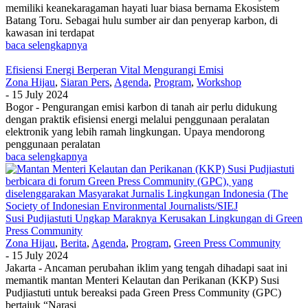
memiliki keanekaragaman hayati luar biasa bernama Ekosistem
Batang Toru. Sebagai hulu sumber air dan penyerap karbon, di
kawasan ini terdapat
baca selengkapnya
Efisiensi Energi Berperan Vital Mengurangi Emisi
Zona Hijau
,
Siaran Pers
,
Agenda
,
Program
,
Workshop
-
15 July 2024
Bogor - Pengurangan emisi karbon di tanah air perlu didukung
dengan praktik efisiensi energi melalui penggunaan peralatan
elektronik yang lebih ramah lingkungan. Upaya mendorong
penggunaan peralatan
baca selengkapnya
Susi Pudjiastuti Ungkap Maraknya Kerusakan Lingkungan di Green
Press Community
Zona Hijau
,
Berita
,
Agenda
,
Program
,
Green Press Community
-
15 July 2024
Jakarta - Ancaman perubahan iklim yang tengah dihadapi saat ini
memantik mantan Menteri Kelautan dan Perikanan (KKP) Susi
Pudjiastuti untuk bereaksi pada Green Press Community (GPC)
bertajuk “Narasi