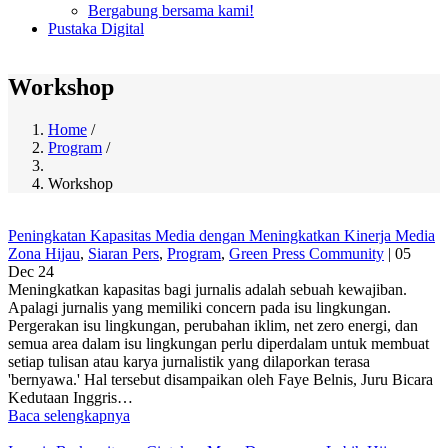
Bergabung bersama kami!
Pustaka Digital
Workshop
Home
/
Program
/
Breadcrumb
Workshop
Peningkatan Kapasitas Media dengan Meningkatkan Kinerja Media
Zona Hijau
,
Siaran Pers
,
Program
,
Green Press Community
|
05
Dec 24
Meningkatkan kapasitas bagi jurnalis adalah sebuah kewajiban.
Apalagi jurnalis yang memiliki concern pada isu lingkungan.
Pergerakan isu lingkungan, perubahan iklim, net zero energi, dan
semua area dalam isu lingkungan perlu diperdalam untuk membuat
setiap tulisan atau karya jurnalistik yang dilaporkan terasa
'bernyawa.' Hal tersebut disampaikan oleh Faye Belnis, Juru Bicara
Kedutaan Inggris…
Baca selengkapnya