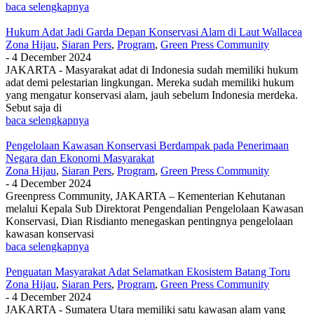
baca selengkapnya
Hukum Adat Jadi Garda Depan Konservasi Alam di Laut Wallacea
Zona Hijau
,
Siaran Pers
,
Program
,
Green Press Community
-
4 December 2024
JAKARTA - Masyarakat adat di Indonesia sudah memiliki hukum
adat demi pelestarian lingkungan. Mereka sudah memiliki hukum
yang mengatur konservasi alam, jauh sebelum Indonesia merdeka.
Sebut saja di
baca selengkapnya
Pengelolaan Kawasan Konservasi Berdampak pada Penerimaan
Negara dan Ekonomi Masyarakat
Zona Hijau
,
Siaran Pers
,
Program
,
Green Press Community
-
4 December 2024
Greenpress Community, JAKARTA – Kementerian Kehutanan
melalui Kepala Sub Direktorat Pengendalian Pengelolaan Kawasan
Konservasi, Dian Risdianto menegaskan pentingnya pengelolaan
kawasan konservasi
baca selengkapnya
Penguatan Masyarakat Adat Selamatkan Ekosistem Batang Toru
Zona Hijau
,
Siaran Pers
,
Program
,
Green Press Community
-
4 December 2024
JAKARTA - Sumatera Utara memiliki satu kawasan alam yang