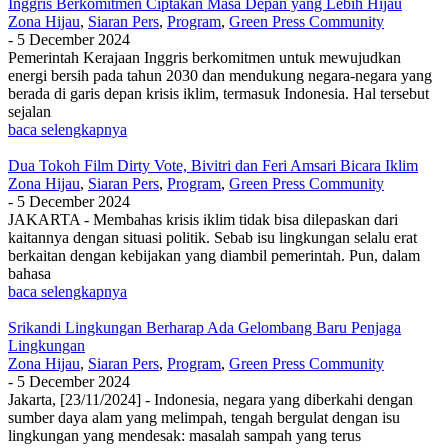
Inggris Berkomitmen Ciptakan Masa Depan yang Lebih Hijau
Zona Hijau
,
Siaran Pers
,
Program
,
Green Press Community
-
5 December 2024
Pemerintah Kerajaan Inggris berkomitmen untuk mewujudkan
energi bersih pada tahun 2030 dan mendukung negara-negara yang
berada di garis depan krisis iklim, termasuk Indonesia. Hal tersebut
sejalan
baca selengkapnya
Dua Tokoh Film Dirty Vote, Bivitri dan Feri Amsari Bicara Iklim
Zona Hijau
,
Siaran Pers
,
Program
,
Green Press Community
-
5 December 2024
JAKARTA - Membahas krisis iklim tidak bisa dilepaskan dari
kaitannya dengan situasi politik. Sebab isu lingkungan selalu erat
berkaitan dengan kebijakan yang diambil pemerintah. Pun, dalam
bahasa
baca selengkapnya
Srikandi Lingkungan Berharap Ada Gelombang Baru Penjaga
Lingkungan
Zona Hijau
,
Siaran Pers
,
Program
,
Green Press Community
-
5 December 2024
Jakarta, [23/11/2024] - Indonesia, negara yang diberkahi dengan
sumber daya alam yang melimpah, tengah bergulat dengan isu
lingkungan yang mendesak: masalah sampah yang terus