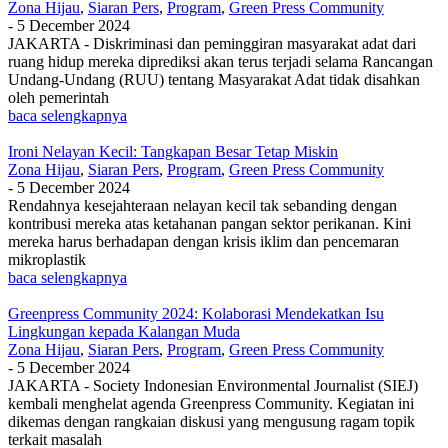
Zona Hijau
,
Siaran Pers
,
Program
,
Green Press Community
-
5 December 2024
JAKARTA - Diskriminasi dan peminggiran masyarakat adat dari
ruang hidup mereka diprediksi akan terus terjadi selama Rancangan
Undang-Undang (RUU) tentang Masyarakat Adat tidak disahkan
oleh pemerintah
baca selengkapnya
Ironi Nelayan Kecil: Tangkapan Besar Tetap Miskin
Zona Hijau
,
Siaran Pers
,
Program
,
Green Press Community
-
5 December 2024
Rendahnya kesejahteraan nelayan kecil tak sebanding dengan
kontribusi mereka atas ketahanan pangan sektor perikanan. Kini
mereka harus berhadapan dengan krisis iklim dan pencemaran
mikroplastik
baca selengkapnya
Greenpress Community 2024: Kolaborasi Mendekatkan Isu
Lingkungan kepada Kalangan Muda
Zona Hijau
,
Siaran Pers
,
Program
,
Green Press Community
-
5 December 2024
JAKARTA - Society Indonesian Environmental Journalist (SIEJ)
kembali menghelat agenda Greenpress Community. Kegiatan ini
dikemas dengan rangkaian diskusi yang mengusung ragam topik
terkait masalah