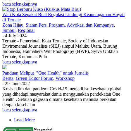
baca selengkapnya
Wali Kota Sepakat Buat Regulasi Lindungi Keaneragaman Hayati
di Ternate
Zona Hijau
,
Siaran Pers
,
Program
,
Advokasi dan Kampanye
,
Simpul
,
Regional
-
4 July 2024
Ternate - Pemerintah Kota Ternate, Society of Indonesian
Enviromental Journalists (SIEJ) simpul Maluku Utara, Burung
Indonesia, Halmahera Wilf Photograpy (HWP), Sylva Unkhair
Ternate, Komuntas Pulo
baca selengkapnya
Panduan Meliput "One Health" untuk Jurnalis
Berita
,
Green Editor Forum
,
Workshop
-
29 June 2022
Krisis iklim dan pandemi Covid-19 menjadi isu kesehatan global
yang dihadapi masyarakat dunia menggunakan pendekatan One
Health . Sebuah gagasan dimana kesehatan manusia berkaitan
dengan kesehatan
baca selengkapnya
Load More