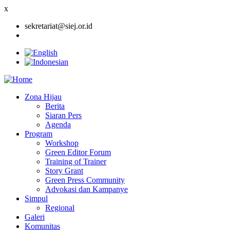
x
sekretariat@siej.or.id
Zona Hijau
Berita
Main
Siaran Pers
navigation
Agenda
Program
Workshop
Green Editor Forum
Training of Trainer
Story Grant
Green Press Community
Advokasi dan Kampanye
Simpul
Regional
Galeri
Komunitas