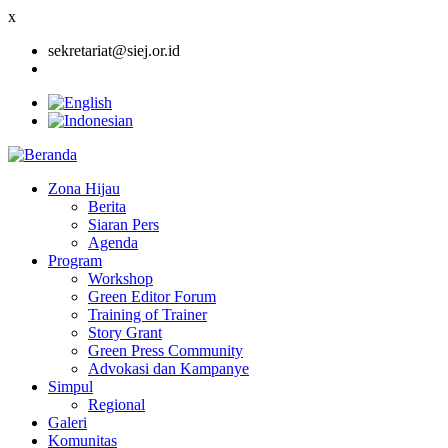
x
sekretariat@siej.or.id
Zona Hijau
Berita
Main
Siaran Pers
navigation
Agenda
Program
Workshop
Green Editor Forum
Training of Trainer
Story Grant
Green Press Community
Advokasi dan Kampanye
Simpul
Regional
Galeri
Komunitas