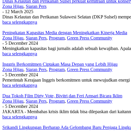
Dinas Kelautan dan Perikanan Sulsel perkuat kemitraan untuk konserv
Zona Hijau
,
Siaran Pers
-
12 March 2025
Dinas Kelautan dan Perikanan Sulawesi Selatan (DKP Sulsel) memperk
baca selengkapnya
Peningkatan Kapasitas Media dengan Meningkatkan Kinerja Media
Zona Hijau
,
Siaran Pers
,
Program
,
Green Press Community
-
5 December 2024
Meningkatkan kapasitas bagi jurnalis adalah sebuah kewajiban. Apalag
baca selengkapnya
Inggris Berkomitmen Ciptakan Masa Depan yang Lebih Hijau
Zona Hijau
,
Siaran Pers
,
Program
,
Green Press Community
-
5 December 2024
Pemerintah Kerajaan Inggris berkomitmen untuk mewujudkan energi be
baca selengkapnya
Dua Tokoh Film Dirty Vote, Bivitri dan Feri Amsari Bicara Iklim
Zona Hijau
,
Siaran Pers
,
Program
,
Green Press Community
-
5 December 2024
JAKARTA - Membahas krisis iklim tidak bisa dilepaskan dari kaitanny
baca selengkapnya
Srikandi Lingkungan Berharap Ada Gelombang Baru Penjaga Lingk