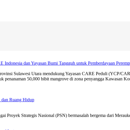
RE Indonesia dan Yayasan Bumi Tangguh untuk Pemberdayaan Peremp
Provinsi Sulawesi Utara mendukung Yayasan CARE Peduli (YCP/CARE 
uk penanaman 50,000 bibit mangrove di zona penyangga Kawasan Kon
h dan Ruang Hidup
ai Proyek Strategis Nasional (PSN) bermasalah bergema dari Merauke, 