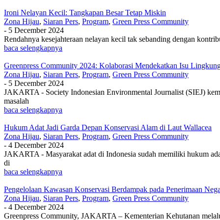
Ironi Nelayan Kecil: Tangkapan Besar Tetap Miskin
Zona Hijau
,
Siaran Pers
,
Program
,
Green Press Community
-
5 December 2024
Rendahnya kesejahteraan nelayan kecil tak sebanding dengan kontrib
baca selengkapnya
Greenpress Community 2024: Kolaborasi Mendekatkan Isu Lingkun
Zona Hijau
,
Siaran Pers
,
Program
,
Green Press Community
-
5 December 2024
JAKARTA - Society Indonesian Environmental Journalist (SIEJ) kem
masalah
baca selengkapnya
Hukum Adat Jadi Garda Depan Konservasi Alam di Laut Wallacea
Zona Hijau
,
Siaran Pers
,
Program
,
Green Press Community
-
4 December 2024
JAKARTA - Masyarakat adat di Indonesia sudah memiliki hukum adat
di
baca selengkapnya
Pengelolaan Kawasan Konservasi Berdampak pada Penerimaan Nega
Zona Hijau
,
Siaran Pers
,
Program
,
Green Press Community
-
4 December 2024
Greenpress Community, JAKARTA – Kementerian Kehutanan melalui 