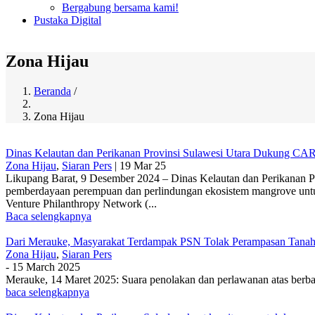
Bergabung bersama kami!
Pustaka Digital
Zona Hijau
Beranda
/
Breadcrumb
Zona Hijau
Dinas Kelautan dan Perikanan Provinsi Sulawesi Utara Dukung CA
Zona Hijau
,
Siaran Pers
|
19 Mar 25
Likupang Barat, 9 Desember 2024 – Dinas Kelautan dan Perikanan 
pemberdayaan perempuan dan perlindungan ekosistem mangrove unt
Venture Philanthropy Network (...
Baca selengkapnya
Dari Merauke, Masyarakat Terdampak PSN Tolak Perampasan Tana
Zona Hijau
,
Siaran Pers
-
15 March 2025
Merauke, 14 Maret 2025: Suara penolakan dan perlawanan atas berbag
baca selengkapnya