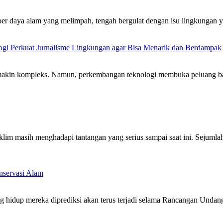
umber daya alam yang melimpah, tengah bergulat dengan isu lingkung
logi Perkuat Jurnalisme Lingkungan agar Bisa Menarik dan Berdampak
emakin kompleks. Namun, perkembangan teknologi membuka peluang b
 menghadapi tantangan yang serius sampai saat ini. Sejumlah tant
nservasi Alam
g hidup mereka diprediksi akan terus terjadi selama Rancangan Unda