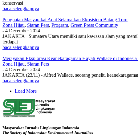
konservasi
baca selengkapnya
Penguatan Masyarakat Adat Selamatkan Ekosistem Batang Toru
Zona Hijau
,
Siaran Pers
,
Program
,
Green Press Community
-
4 December 2024
JAKARTA - Sumatera Utara memiliki satu kawasan alam yang memilik
terdapat
baca selengkapnya
Merayakan Eksplorasi Keanekaragaman Hayati Wallace di Indonesia
Zona Hijau
,
Siaran Pers
-
4 December 2024
JAKARTA (23/11) - Alfred Wallace, seorang peneliti keanekaragaman h
baca selengkapnya
Load More
Masyarakat Jurnalis Lingkungan Indonesia
The Society of Indonesian Environmental Journalists