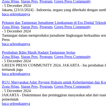
Zona Hijau
,
Siaran Pers
,
Program
,
Green Press Community
-
5 December 2024
Jakarta, [23/11/2024] - Indonesia, negara yang diberkahi dengan s
baca selengkapnya
Peluang dan Tantangan Jurnalisme Lingkungan di Era Digital Tekno
Zona Hijau
,
Siaran Pers
,
Program
,
Green Press Community
-
5 December 2024
Tantangan dalam memproduksi jurnalisme lingkungan berkualitas s
Press
baca selengkapnya
Perubahan Iklim Masih Hadapi Tantangan Serius
Zona Hijau
,
Siaran Pers
,
Program
,
Green Press Community
-
5 December 2024
GREEN PRESS COMMUNITY 2024, JAKARTA - Isu perubahan iklim masih
termasuk juga
baca selengkapnya
RUU Masyarakat Adat: Payung Hukum untuk Keberlanjutan dan Ko
Zona Hijau
,
Siaran Pers
,
Program
,
Green Press Community
-
5 December 2024
JAKARTA - Diskriminasi dan peminggiran masyarakat adat dari ruan
pemerintah
baca selengkapnya