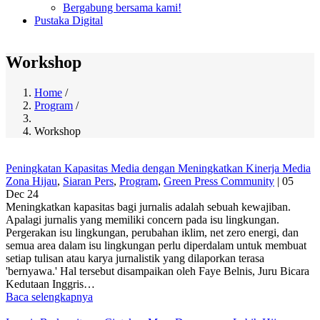
Bergabung bersama kami!
Pustaka Digital
Workshop
Home
/
Program
/
Breadcrumb
Workshop
Peningkatan Kapasitas Media dengan Meningkatkan Kinerja Media
Zona Hijau
,
Siaran Pers
,
Program
,
Green Press Community
|
05
Dec 24
Meningkatkan kapasitas bagi jurnalis adalah sebuah kewajiban.
Apalagi jurnalis yang memiliki concern pada isu lingkungan.
Pergerakan isu lingkungan, perubahan iklim, net zero energi, dan
semua area dalam isu lingkungan perlu diperdalam untuk membuat
setiap tulisan atau karya jurnalistik yang dilaporkan terasa
'bernyawa.' Hal tersebut disampaikan oleh Faye Belnis, Juru Bicara
Kedutaan Inggris…
Baca selengkapnya