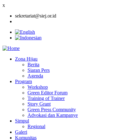
x
sekretariat@siej.or.id
Zona Hijau
Berita
Main
Siaran Pers
navigation
Agenda
Program
Workshop
Green Editor Forum
Training of Trainer
Story Grant
Green Press Community
Advokasi dan Kampanye
Simpul
Regional
Galeri
Komunitas