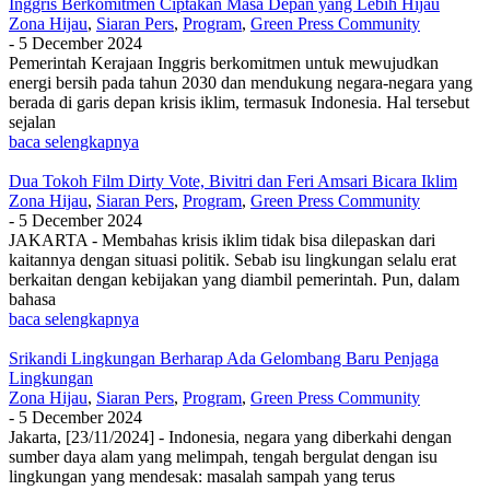
Inggris Berkomitmen Ciptakan Masa Depan yang Lebih Hijau
Zona Hijau
,
Siaran Pers
,
Program
,
Green Press Community
-
5 December 2024
Pemerintah Kerajaan Inggris berkomitmen untuk mewujudkan
energi bersih pada tahun 2030 dan mendukung negara-negara yang
berada di garis depan krisis iklim, termasuk Indonesia. Hal tersebut
sejalan
baca selengkapnya
Dua Tokoh Film Dirty Vote, Bivitri dan Feri Amsari Bicara Iklim
Zona Hijau
,
Siaran Pers
,
Program
,
Green Press Community
-
5 December 2024
JAKARTA - Membahas krisis iklim tidak bisa dilepaskan dari
kaitannya dengan situasi politik. Sebab isu lingkungan selalu erat
berkaitan dengan kebijakan yang diambil pemerintah. Pun, dalam
bahasa
baca selengkapnya
Srikandi Lingkungan Berharap Ada Gelombang Baru Penjaga
Lingkungan
Zona Hijau
,
Siaran Pers
,
Program
,
Green Press Community
-
5 December 2024
Jakarta, [23/11/2024] - Indonesia, negara yang diberkahi dengan
sumber daya alam yang melimpah, tengah bergulat dengan isu
lingkungan yang mendesak: masalah sampah yang terus