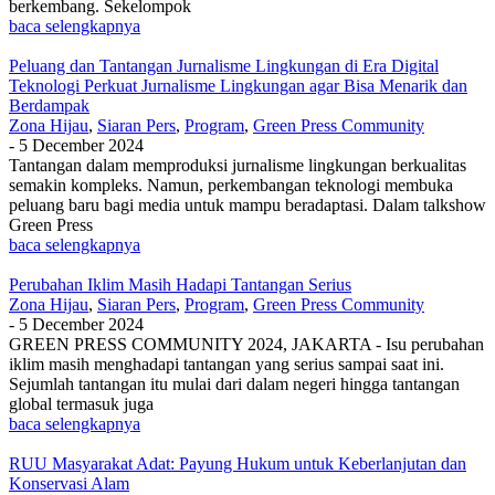
berkembang. Sekelompok
baca selengkapnya
Peluang dan Tantangan Jurnalisme Lingkungan di Era Digital
Teknologi Perkuat Jurnalisme Lingkungan agar Bisa Menarik dan
Berdampak
Zona Hijau
,
Siaran Pers
,
Program
,
Green Press Community
-
5 December 2024
Tantangan dalam memproduksi jurnalisme lingkungan berkualitas
semakin kompleks. Namun, perkembangan teknologi membuka
peluang baru bagi media untuk mampu beradaptasi. Dalam talkshow
Green Press
baca selengkapnya
Perubahan Iklim Masih Hadapi Tantangan Serius
Zona Hijau
,
Siaran Pers
,
Program
,
Green Press Community
-
5 December 2024
GREEN PRESS COMMUNITY 2024, JAKARTA - Isu perubahan
iklim masih menghadapi tantangan yang serius sampai saat ini.
Sejumlah tantangan itu mulai dari dalam negeri hingga tantangan
global termasuk juga
baca selengkapnya
RUU Masyarakat Adat: Payung Hukum untuk Keberlanjutan dan
Konservasi Alam