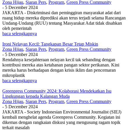
Zona Hijau
,
Siaran Pers
,
Program
,
Green Press Community
-
5 December 2024
JAKARTA - Diskriminasi dan peminggiran masyarakat adat dari
ruang hidup mereka diprediksi akan terus terjadi selama Rancangan
Undang-Undang (RUU) tentang Masyarakat Adat tidak disahkan
oleh pemerintah
baca selengkapnya
Ironi Nelayan Kecil: Tangkapan Besar Tetap Miskin
Zona Hijau
,
Siaran Pers
,
Program
,
Green Press Community
-
5 December 2024
Rendahnya kesejahteraan nelayan kecil tak sebanding dengan
kontribusi mereka atas ketahanan pangan sektor perikanan. Kini
mereka harus berhadapan dengan krisis iklim dan pencemaran
mikroplastik
baca selengkapnya
Greenpress Community 2024: Kolaborasi Mendekatkan Isu
Lingkungan kepada Kalangan Muda
Zona Hijau
,
Siaran Pers
,
Program
,
Green Press Community
-
5 December 2024
JAKARTA - Society Indonesian Environmental Journalist (SIEJ)
kembali menghelat agenda Greenpress Community. Kegiatan ini
dikemas dengan rangkaian diskusi yang mengusung ragam topik
terkait masalah