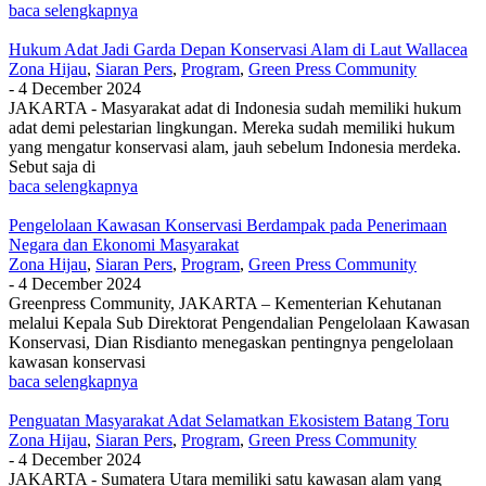
baca selengkapnya
Hukum Adat Jadi Garda Depan Konservasi Alam di Laut Wallacea
Zona Hijau
,
Siaran Pers
,
Program
,
Green Press Community
-
4 December 2024
JAKARTA - Masyarakat adat di Indonesia sudah memiliki hukum
adat demi pelestarian lingkungan. Mereka sudah memiliki hukum
yang mengatur konservasi alam, jauh sebelum Indonesia merdeka.
Sebut saja di
baca selengkapnya
Pengelolaan Kawasan Konservasi Berdampak pada Penerimaan
Negara dan Ekonomi Masyarakat
Zona Hijau
,
Siaran Pers
,
Program
,
Green Press Community
-
4 December 2024
Greenpress Community, JAKARTA – Kementerian Kehutanan
melalui Kepala Sub Direktorat Pengendalian Pengelolaan Kawasan
Konservasi, Dian Risdianto menegaskan pentingnya pengelolaan
kawasan konservasi
baca selengkapnya
Penguatan Masyarakat Adat Selamatkan Ekosistem Batang Toru
Zona Hijau
,
Siaran Pers
,
Program
,
Green Press Community
-
4 December 2024
JAKARTA - Sumatera Utara memiliki satu kawasan alam yang