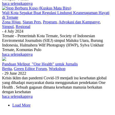
baca selengkapnya
Wali Kota Sepakat Buat Regulasi Lindungi Keaneragaman Hayati
di Ternate
Zona Hijau
,
Siaran Pers
,
Program
,
Advokasi dan Kampanye
,
Simpul
,
Regional
-
4 July 2024
Ternate - Pemerintah Kota Ternate, Society of Indonesian
Enviromental Journalists (SIEJ) simpul Maluku Utara, Burung
Indonesia, Halmahera Wilf Photograpy (HWP), Sylva Unkhair
Ternate, Komuntas Pulo
baca selengkapnya
Panduan Meliput "One Health" untuk Jurnalis
Berita
,
Green Editor Forum
,
Workshop
-
29 June 2022
Krisis iklim dan pandemi Covid-19 menjadi isu kesehatan global
yang dihadapi masyarakat dunia menggunakan pendekatan One
Health . Sebuah gagasan dimana kesehatan manusia berkaitan
dengan kesehatan
baca selengkapnya
Load More