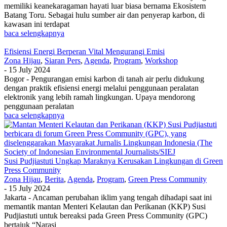
memiliki keanekaragaman hayati luar biasa bernama Ekosistem
Batang Toru. Sebagai hulu sumber air dan penyerap karbon, di
kawasan ini terdapat
baca selengkapnya
Efisiensi Energi Berperan Vital Mengurangi Emisi
Zona Hijau
,
Siaran Pers
,
Agenda
,
Program
,
Workshop
-
15 July 2024
Bogor - Pengurangan emisi karbon di tanah air perlu didukung
dengan praktik efisiensi energi melalui penggunaan peralatan
elektronik yang lebih ramah lingkungan. Upaya mendorong
penggunaan peralatan
baca selengkapnya
Susi Pudjiastuti Ungkap Maraknya Kerusakan Lingkungan di Green
Press Community
Zona Hijau
,
Berita
,
Agenda
,
Program
,
Green Press Community
-
15 July 2024
Jakarta - Ancaman perubahan iklim yang tengah dihadapi saat ini
memantik mantan Menteri Kelautan dan Perikanan (KKP) Susi
Pudjiastuti untuk bereaksi pada Green Press Community (GPC)
bertajuk “Narasi