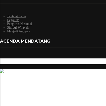
Tentang Kami
Legalitas
Pengurus Nasional
Simpul Wilayah
Menjadi Anggota
AGENDA MENDATANG
Efisiensi Energi Berperan Vital Mengurangi Emisi
Susi Pudjiastuti Ungkap Maraknya Kerusakan Lingkungan
Press Community