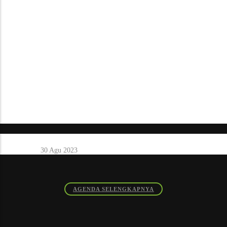
Surabaya: Training and Hearing
30 Agu 2023
AGENDA SELENGKAPNYA