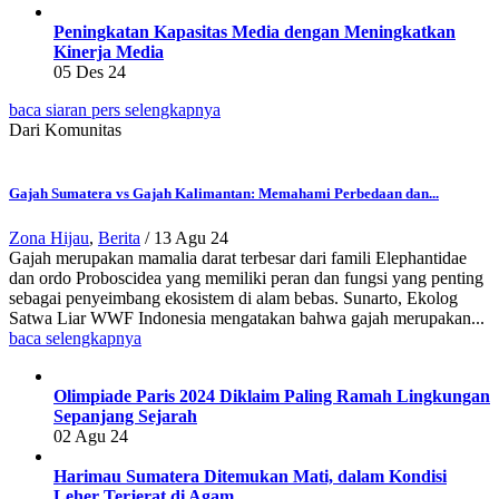
Peningkatan Kapasitas Media dengan Meningkatkan
Kinerja Media
05 Des 24
baca siaran pers selengkapnya
Dari Komunitas
Gajah Sumatera vs Gajah Kalimantan: Memahami Perbedaan dan...
Zona Hijau
,
Berita
/
13 Agu 24
Gajah merupakan mamalia darat terbesar dari famili Elephantidae
dan ordo Proboscidea yang memiliki peran dan fungsi yang penting
sebagai penyeimbang ekosistem di alam bebas. Sunarto, Ekolog
Satwa Liar WWF Indonesia mengatakan bahwa gajah merupakan...
baca selengkapnya
Olimpiade Paris 2024 Diklaim Paling Ramah Lingkungan
Sepanjang Sejarah
02 Agu 24
Harimau Sumatera Ditemukan Mati, dalam Kondisi
Leher Terjerat di Agam