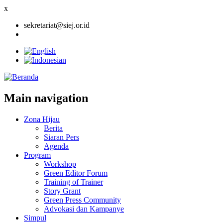
x
sekretariat@siej.or.id
Main navigation
Zona Hijau
Berita
Siaran Pers
Agenda
Program
Workshop
Green Editor Forum
Training of Trainer
Story Grant
Green Press Community
Advokasi dan Kampanye
Simpul