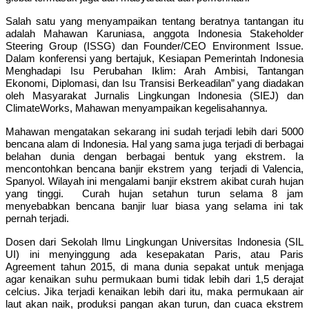
Salah satu yang menyampaikan tentang beratnya tantangan itu
adalah Mahawan Karuniasa, anggota Indonesia Stakeholder
Steering Group (ISSG) dan Founder/CEO Environment Issue.
Dalam konferensi yang bertajuk, Kesiapan Pemerintah Indonesia
Menghadapi Isu Perubahan Iklim: Arah Ambisi, Tantangan
Ekonomi, Diplomasi, dan Isu Transisi Berkeadilan” yang diadakan
oleh Masyarakat Jurnalis Lingkungan Indonesia (SIEJ) dan
ClimateWorks, Mahawan menyampaikan kegelisahannya.
Mahawan mengatakan sekarang ini sudah terjadi lebih dari 5000
bencana alam di Indonesia. Hal yang sama juga terjadi di berbagai
belahan dunia dengan berbagai bentuk yang ekstrem. Ia
mencontohkan bencana banjir ekstrem yang terjadi di Valencia,
Spanyol. Wilayah ini mengalami banjir ekstrem akibat curah hujan
yang tinggi. Curah hujan setahun turun selama 8 jam
menyebabkan bencana banjir luar biasa yang selama ini tak
pernah terjadi.
Dosen dari Sekolah Ilmu Lingkungan Universitas Indonesia (SIL
UI) ini menyinggung ada kesepakatan Paris, atau Paris
Agreement tahun 2015, di mana dunia sepakat untuk menjaga
agar kenaikan suhu permukaan bumi tidak lebih dari 1,5 derajat
celcius. Jika terjadi kenaikan lebih dari itu, maka permukaan air
laut akan naik, produksi pangan akan turun, dan cuaca ekstrem