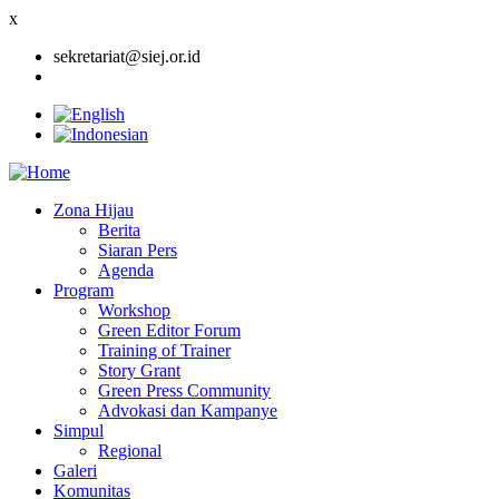
x
sekretariat@siej.or.id
Zona Hijau
Berita
Main
Siaran Pers
navigation
Agenda
Program
Workshop
Green Editor Forum
Training of Trainer
Story Grant
Green Press Community
Advokasi dan Kampanye
Simpul
Regional
Galeri
Komunitas