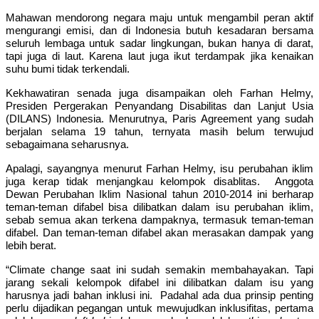
Mahawan mendorong negara maju untuk mengambil peran aktif
mengurangi emisi, dan di Indonesia butuh kesadaran bersama
seluruh lembaga untuk sadar lingkungan, bukan hanya di darat,
tapi juga di laut. Karena laut juga ikut terdampak jika kenaikan
suhu bumi tidak terkendali.
Kekhawatiran senada juga disampaikan oleh Farhan Helmy,
Presiden Pergerakan Penyandang Disabilitas dan Lanjut Usia
(DILANS) Indonesia. Menurutnya, Paris Agreement yang sudah
berjalan selama 19 tahun, ternyata masih belum terwujud
sebagaimana seharusnya.
Apalagi, sayangnya menurut Farhan Helmy, isu perubahan iklim
juga kerap tidak menjangkau kelompok disablitas. Anggota
Dewan Perubahan Iklim Nasional tahun 2010-2014 ini berharap
teman-teman difabel bisa dilibatkan dalam isu perubahan iklim,
sebab semua akan terkena dampaknya, termasuk teman-teman
difabel. Dan teman-teman difabel akan merasakan dampak yang
lebih berat.
“Climate change saat ini sudah semakin membahayakan. Tapi
jarang sekali kelompok difabel ini dilibatkan dalam isu yang
harusnya jadi bahan inklusi ini. Padahal ada dua prinsip penting
perlu dijadikan pegangan untuk mewujudkan inklusifitas, pertama