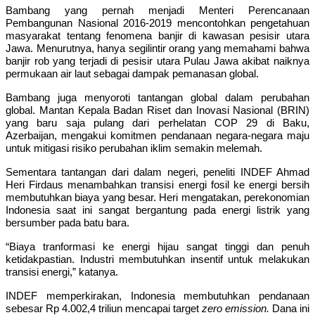
Bambang yang pernah menjadi Menteri Perencanaan
Pembangunan Nasional 2016-2019 mencontohkan pengetahuan
masyarakat tentang fenomena banjir di kawasan pesisir utara
Jawa. Menurutnya, hanya segilintir orang yang memahami bahwa
banjir rob yang terjadi di pesisir utara Pulau Jawa akibat naiknya
permukaan air laut sebagai dampak pemanasan global.
Bambang juga menyoroti tantangan global dalam perubahan
global. Mantan Kepala Badan Riset dan Inovasi Nasional (BRIN)
yang baru saja pulang dari perhelatan COP 29 di Baku,
Azerbaijan, mengakui komitmen pendanaan negara-negara maju
untuk mitigasi risiko perubahan iklim semakin melemah.
Sementara tantangan dari dalam negeri, peneliti INDEF Ahmad
Heri Firdaus menambahkan transisi energi fosil ke energi bersih
membutuhkan biaya yang besar. Heri mengatakan, perekonomian
Indonesia saat ini sangat bergantung pada energi listrik yang
bersumber pada batu bara.
“Biaya tranformasi ke energi hijau sangat tinggi dan penuh
ketidakpastian. Industri membutuhkan insentif untuk melakukan
transisi energi,” katanya.
INDEF memperkirakan, Indonesia membutuhkan pendanaan
sebesar Rp 4.002,4 triliun mencapai target
zero emission.
Dana ini