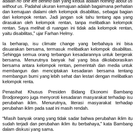
adalah
no one left behind
dan yang kedua adalah
nothing about us
without us
. Padahal ukuran kemajuan adalah bagaimana perhatian
dan kemajuan dialami oleh kelompok disabilitas, sebagai bagian
dari kelompok rentan. Jadi jangan sok tahu tentang apa yang
dirasakan oleh kelompok rentan, tanpa melibatkan kelompok
rentan. Saya melihat di ruangan ini tidak ada kelompok rentan,
yaitu disabilitas,” ujar Farhan Helmy.
Ia berharap, isu climate change yang berbahaya ini bisa
disuarakan bersama, termasuk melibatkan kelompok disabilitas.
Sehingga semua orang terbangun kesadarannya untuk bergerak
bersama. Menurutnya banyak hal yang bisa dikolaborasikan
bersama antara kelompok rentan, pemerintah dan media untuk
membangun dan menciptakan kesadaran bersama tentang
membangun bumi yang lebih sehat dan lestari dengan melibatkan
kelompok renta.
Penasihat Khusus Presiden Bidang Ekonomi Bambang
Brodjonegoro juga menyoroti kesadaran masyarakat terhadap isu
perubahan iklim. Menurutnya, literasi masyarakat terhadap
perubahan iklim pada saat ini masih rendah.
“Masih banyak orang yang tidak sadar bahwa perubahan iklim itu
sudah terjadi dan perubahan iklim itu berbahaya,” kata Bambang
dalam diskusi yang sama.