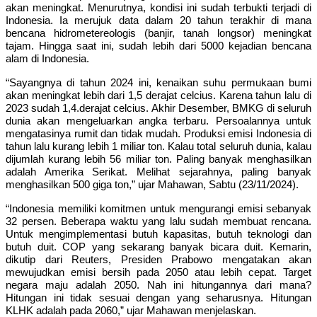
akan meningkat. Menurutnya, kondisi ini sudah terbukti terjadi di
Indonesia. Ia merujuk data dalam 20 tahun terakhir di mana
bencana hidrometereologis (banjir, tanah longsor) meningkat
tajam. Hingga saat ini, sudah lebih dari 5000 kejadian bencana
alam di Indonesia.
“Sayangnya di tahun 2024 ini, kenaikan suhu permukaan bumi
akan meningkat lebih dari 1,5 derajat celcius. Karena tahun lalu di
2023 sudah 1,4.derajat celcius. Akhir Desember, BMKG di seluruh
dunia akan mengeluarkan angka terbaru. Persoalannya untuk
mengatasinya rumit dan tidak mudah. Produksi emisi Indonesia di
tahun lalu kurang lebih 1 miliar ton. Kalau total seluruh dunia, kalau
dijumlah kurang lebih 56 miliar ton. Paling banyak menghasilkan
adalah Amerika Serikat. Melihat sejarahnya, paling banyak
menghasilkan 500 giga ton,” ujar Mahawan, Sabtu (23/11/2024).
“Indonesia memiliki komitmen untuk mengurangi emisi sebanyak
32 persen. Beberapa waktu yang lalu sudah membuat rencana.
Untuk mengimplementasi butuh kapasitas, butuh teknologi dan
butuh duit. COP yang sekarang banyak bicara duit. Kemarin,
dikutip dari Reuters, Presiden Prabowo mengatakan akan
mewujudkan emisi bersih pada 2050 atau lebih cepat. Target
negara maju adalah 2050. Nah ini hitungannya dari mana?
Hitungan ini tidak sesuai dengan yang seharusnya. Hitungan
KLHK adalah pada 2060,” ujar Mahawan menjelaskan.