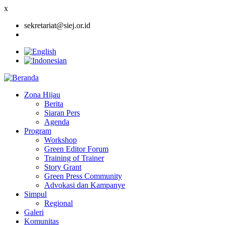
x
sekretariat@siej.or.id
Zona Hijau
Berita
Main
Siaran Pers
navigation
Agenda
Program
Workshop
Green Editor Forum
Training of Trainer
Story Grant
Green Press Community
Advokasi dan Kampanye
Simpul
Regional
Galeri
Komunitas