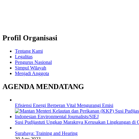
Profil Organisasi
Tentang Kami
Legalitas
Pengurus Nasional
Simpul Wilayah
Menjadi Anggota
AGENDA MENDATANG
Efisiensi Energi Berperan Vital Mengurangi Emisi
Susi Pudjiastuti Ungkap Maraknya Kerusakan Lingkungan di
Surabaya: Training and Hearing
30 Agu 2023