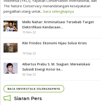
Indonesia (YKCI), Yayasan Conservation International, dan
The Nature Conservacy menandatangani kesepakatan
pengalihan utang untuk...
baca selengkapnya
Melki Nahar: Kriminalisasi Tersebab Target
Elektrifikasi Kendaraan...
15 Nov 22
Riki Frindos: Ekonomi Hijau Solusi Krisis
19 Sep 22
Albertus Prabu S. M. Siagian: Merealokasi
Subsidi Energi Kotor ke...
02 Sep 22
BACA ENVIROTALK SELENGKAPNYA
Siaran Pers